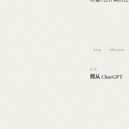
blog
reflection
前篇
师从 ChatGPT