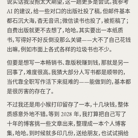
说实话我没抱太大期望，这一趟更多是尝试。我参考
AI 的建议，给一些对口的出版社投了稿，但邮件基本
都石沉大海，杳无音讯；微信读书也投了，被拒稿了；
自费出版就更不去想了，哈哈。其实要出一本纸质
书，写得好不好反倒没那么关键——大不了自己花钱
出嘛，例如市面上各式各样的垃圾书也不少。
但要是想写一本畅销书、靠版税赚到钱，那就是另一
回事了，难度很高。我猜大部分人写书都是顺带的，
当代靠全职写作活下来挺难的——能做到的，基本都
是很厉害的存在了。
不过我还是用小猴打印留存了一本，十几块钱，整体
质感意外地不错。等到 2028 年，我打算把自己写了
十年的博客挑一些文章出来，整理成一本个人博客
集，哈哈。到时候就多印几份，送给朋友，也试试捐给