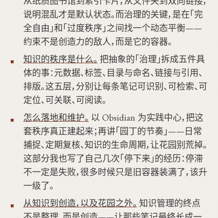
从纸质图书馆到索引卡片，从文件夹到双向链接，
说明混乱才是默认状态。而治理的关键，是在「完
全自由」和「过度秩序」之间找一个动态平衡——
约束不是创造力的敌人，而是它的容器。
知识的秩序是什么。
把抽象的「治理」拆成五件具
体的事：元数据、标签、目录与命名、链接与引用、
排版。这五层，分别让每条笔记可识别、可检索、可
定位、可关联、可阅读。
怎么落地和维护。
以 Obsidian 为实践中心，把这
套秩序真正建起来；再讲「园丁的节奏」——日常
捕捉、定期复核、知识的生命周期，让花园别荒掉。
这部分我也写了自己几次「停下来」的经历：停滞
不一定是失败，很多时候只是旧容器装满了，该升
一级了。
从知识到创造，以及花园之外。
知识管理的终点
不是整理，而是创造——让那些笔记最终长成一