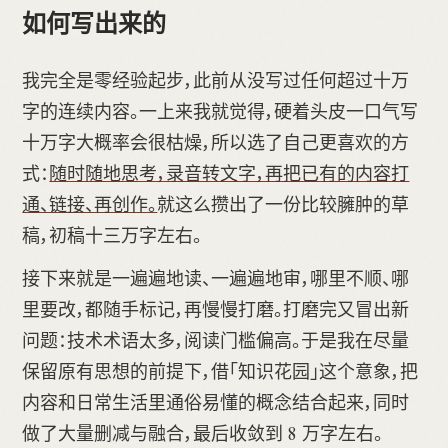
如何写出来的
我完全是零经验起步，此前从没写过任何超过十万
字的连续内容。一上来我就觉得，硬着头皮一口气写
十万字大概率会很枯燥，所以选了自己更喜欢的方
式：
随时随地思考，录音转文字，再把已有的内容打
通、链接、再创作。
就这么攒出了一份比较臃肿的草
稿，初稿十三万字左右。
接下来就是一遍遍地读、一遍遍地审，哪里不顺、哪
里要改，都随手标记，再慢慢打磨。打磨完又冒出新
问题：技术术语太多，阅读门槛偏高。于是我在尽量
保留原有思想的前提下，借「知识花园」这个意象，把
内容和日常生活里通俗易懂的概念结合起来，同时
做了大量删减与融合，最后收敛到 8 万字左右。