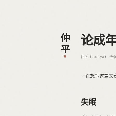
论成
仲平
仲平 (zopiya)
壬
一直想写这篇文章
失眠