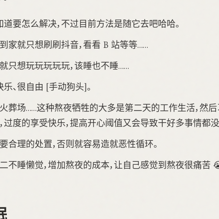
知道要怎么解决，不过目前方法是随它去吧哈哈。
到家就只想刷刷抖音，看看 B 站等等……
就只想玩玩玩玩玩，该睡也不睡……
乐、很自由 [手动狗头]。
后火葬场……这种熬夜牺牲的大多是第二天的工作生活，然
，过度的享受快乐，提高开心阈值又会导致干好多事情都没
要合理的处置，否则就容易造就恶性循环。
二不睡懒觉，增加熬夜的成本，让自己感觉到熬夜很痛苦 
眠