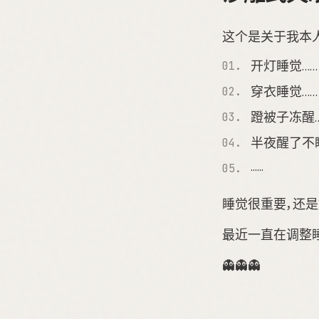
这个是关于我本人
开灯睡觉……
穿衣睡觉……
蹬被子冻醒…
半夜醒了不
······
睡觉很重要，还是
最近一直在调整睡
👻👻👻