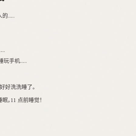
的……
…
睡玩手机……
好好洗洗睡了。
眠，11 点前睡觉！