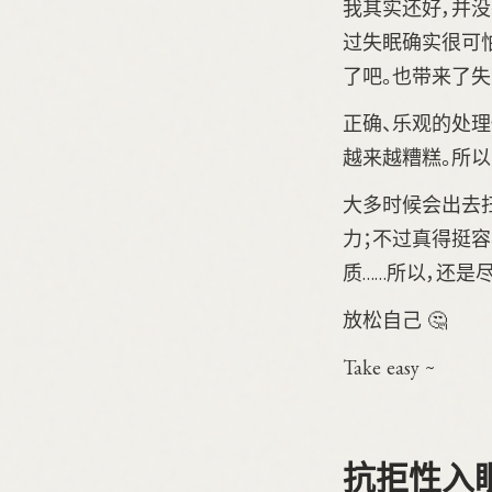
我其实还好，并
过失眠确实很可
了吧。也带来了失
正确、乐观的处
越来越糟糕。所
大多时候会出去扫
力；不过真得挺
质……所以，还是
放松自己 🤔
Take easy ~
抗拒性入