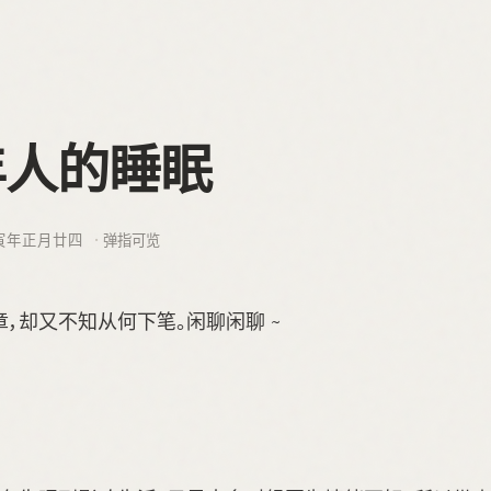
年人的睡眠
寅年正月廿四
弹指可览
，却又不知从何下笔。闲聊闲聊 ~