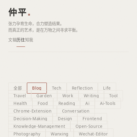
仲平
张力孕育生命，合力塑造结果。
而真正的艺术，是在万物之间寻求平衡。
文辑
历往
知我
全部
Blog
Tech
Reflection
Life
Travel
Garden
Work
Writing
Tool
Health
Food
Reading
Ai
Ai-Tools
Chrome-Extension
Conversation
Decision-Making
Design
Frontend
Knowledge-Management
Open-Source
Photography
Wanxing
Wechat-Editor