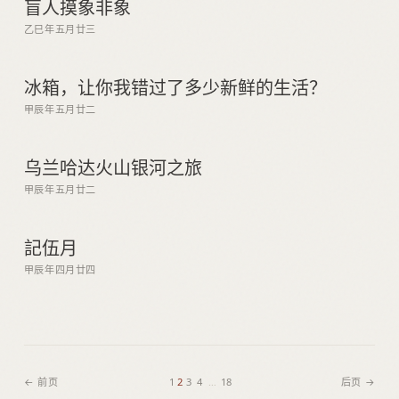
盲人摸象非象
乙巳年五月廿三
冰箱，让你我错过了多少新鲜的生活？
甲辰年五月廿二
乌兰哈达火山银河之旅
甲辰年五月廿二
記伍月
甲辰年四月廿四
← 前页
1
2
3
4
…
18
后页 →