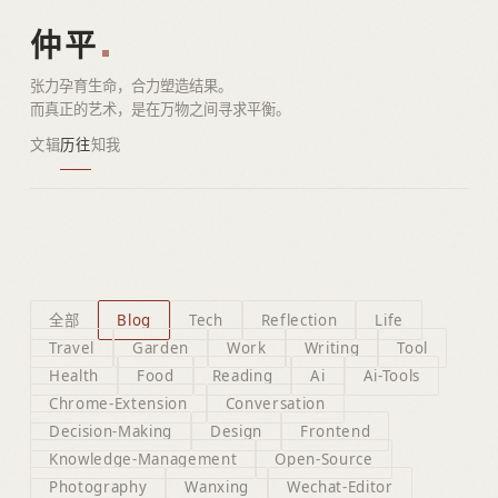
仲平
张力孕育生命，合力塑造结果。
而真正的艺术，是在万物之间寻求平衡。
文辑
历往
知我
全部
Blog
Tech
Reflection
Life
Travel
Garden
Work
Writing
Tool
Health
Food
Reading
Ai
Ai-Tools
Chrome-Extension
Conversation
Decision-Making
Design
Frontend
Knowledge-Management
Open-Source
Photography
Wanxing
Wechat-Editor