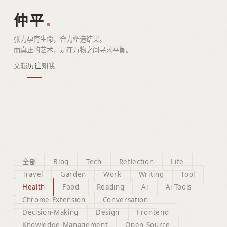
仲平
张力孕育生命，合力塑造结果。
而真正的艺术，是在万物之间寻求平衡。
文辑
历往
知我
全部
Blog
Tech
Reflection
Life
Travel
Garden
Work
Writing
Tool
Health
Food
Reading
Ai
Ai-Tools
Chrome-Extension
Conversation
Decision-Making
Design
Frontend
Knowledge-Management
Open-Source