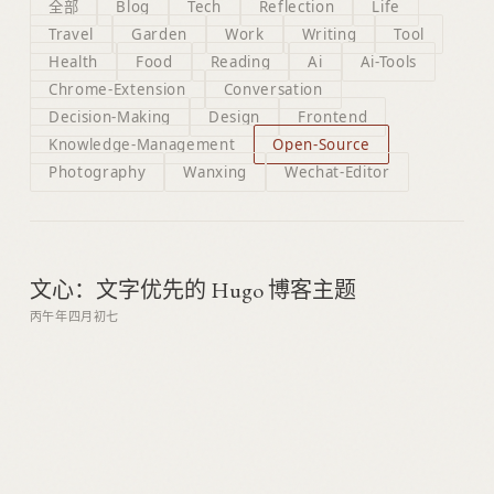
全部
Blog
Tech
Reflection
Life
Travel
Garden
Work
Writing
Tool
Health
Food
Reading
Ai
Ai-Tools
Chrome-Extension
Conversation
Decision-Making
Design
Frontend
Knowledge-Management
Open-Source
Photography
Wanxing
Wechat-Editor
文心：文字优先的 Hugo 博客主题
丙午年四月初七