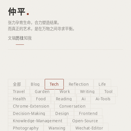
仲平
张力孕育生命，合力塑造结果。
而真正的艺术，是在万物之间寻求平衡。
文辑
历往
知我
全部
Blog
Tech
Reflection
Life
Travel
Garden
Work
Writing
Tool
Health
Food
Reading
Ai
Ai-Tools
Chrome-Extension
Conversation
Decision-Making
Design
Frontend
Knowledge-Management
Open-Source
Photography
Wanxing
Wechat-Editor