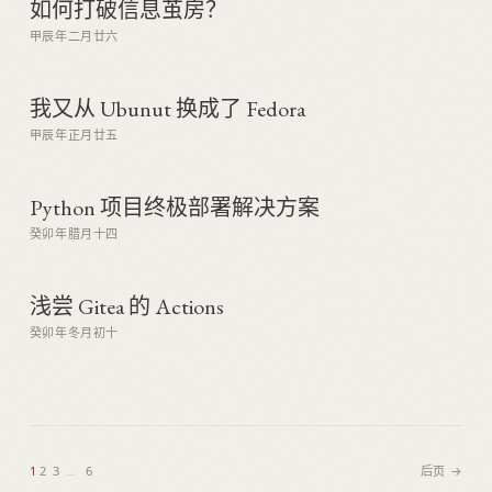
如何打破信息茧房？
甲辰年二月廿六
我又从 Ubunut 换成了 Fedora
甲辰年正月廿五
Python 项目终极部署解决方案
癸卯年腊月十四
浅尝 Gitea 的 Actions
癸卯年冬月初十
1
2
3
…
6
后页 →