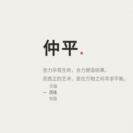
仲平
张力孕育生命，合力塑造结果。
而真正的艺术，是在万物之间寻求平衡。
文辑
历往
知我