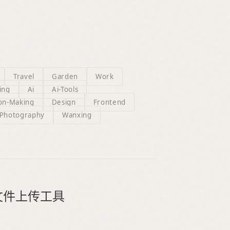
Travel
Garden
Work
ing
Ai
Ai-Tools
ion-Making
Design
Frontend
Photography
Wanxing
e 的文件上传工具