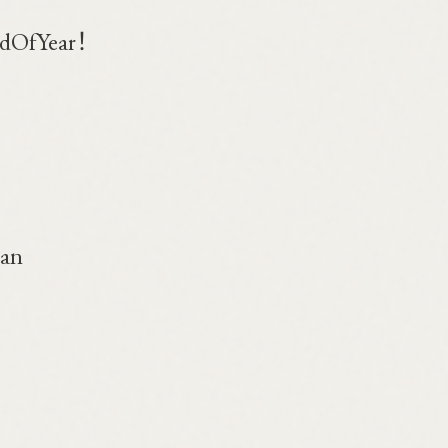
fYear！
an