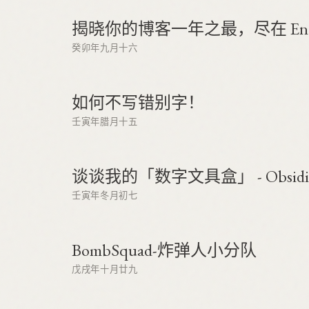
揭晓你的博客一年之最，尽在 EndO
癸卯年九月十六
如何不写错别字！
壬寅年腊月十五
谈谈我的「数字文具盒」 - Obsidi
壬寅年冬月初七
BombSquad-炸弹人小分队
戊戌年十月廿九