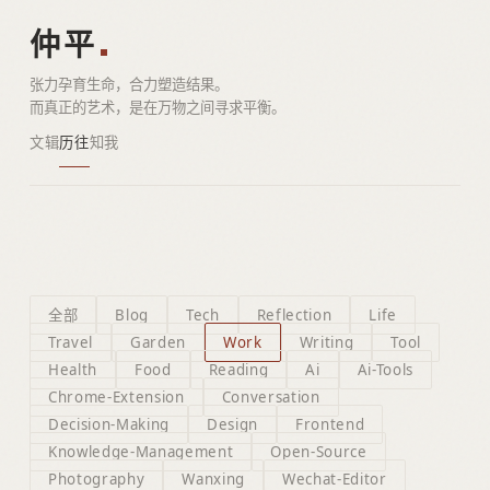
仲平
张力孕育生命，合力塑造结果。
而真正的艺术，是在万物之间寻求平衡。
文辑
历往
知我
全部
Blog
Tech
Reflection
Life
Travel
Garden
Work
Writing
Tool
Health
Food
Reading
Ai
Ai-Tools
Chrome-Extension
Conversation
Decision-Making
Design
Frontend
Knowledge-Management
Open-Source
Photography
Wanxing
Wechat-Editor