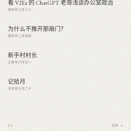
看 V2Ex 的 ChatGPT 老哥浅谈办公室政治
癸卯年七月三十
为什么不推开那扇门？
癸卯年二月初四
新手村村长
壬寅年六月廿一
记拾月
辛丑年九月二十
1
2
后页 →