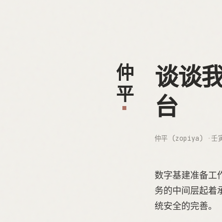
谈谈我
仲平
台
仲平 (zopiya)
壬
数字基建准备工
务的中间层起着
统安全的完善。