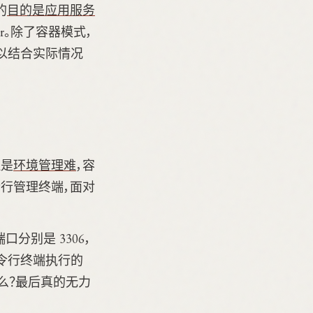
的
目的是应用服务
r。除了容器模式，
以结合实际情况
但是
环境管理难
，容
行管理终端，面对
分别是 3306，
后命令行终端执行的
么？最后真的无力