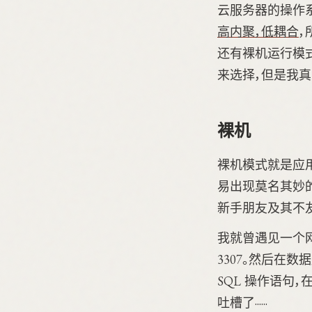
云服务器的操作
高内聚，低耦合
，
还有裸机运行模
来选择，但是我真的
裸机
裸机模式就是应
易出现莫名其妙
新手朋友及其不
我就曾遇见一个网友
3307。然后在数
SQL 操作语句
吐槽了······