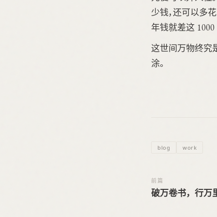
少钱，还可以多花
年钱就差这 100
这世间万物终究是
涂。
blog
work
前篇
破万卷书，行万