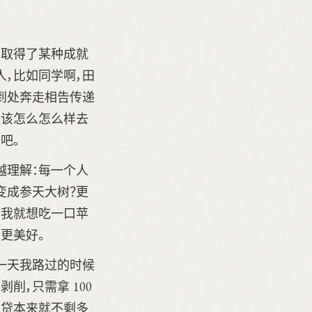
当取得了某种成就
，比如同学啊，田
到处奔走相告传递
应该怎么怎么样去
吧。
越理解：每一个人
变成参天大树？更
可我就想吃一口苹
更美好。
一天我路过的时候
，只需拿 100
房贷本来就不剩多