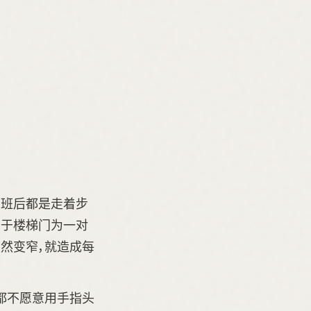
下班后都是走着步
由于楼梯门为一对
然变窄，就造成每
都不愿意用手指头