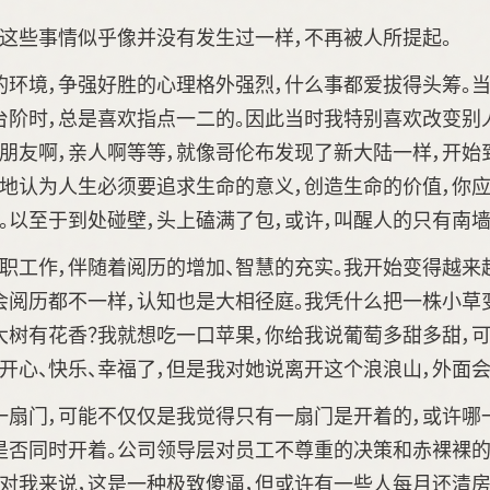
，这些事情似乎像并没有发生过一样，不再被人所提起。
的环境，争强好胜的心理格外强烈，什么事都爱拔得头筹。
台阶时，总是喜欢指点一二的。因此当时我特别喜欢改变别人
女朋友啊，亲人啊等等，就像哥伦布发现了新大陆一样，开始
执地认为人生必须要追求生命的意义，创造生命的价值，你
。以至于到处碰壁，头上磕满了包，或许，叫醒人的只有南墙
职工作，伴随着阅历的增加、智慧的充实。我开始变得越来
会阅历都不一样，认知也是大相径庭。我凭什么把一株小草
大树有花香？我就想吃一口苹果，你给我说葡萄多甜多甜，
开心、快乐、幸福了，但是我对她说离开这个浪浪山，外面会
一扇门，可能不仅仅是我觉得只有一扇门是开着的，或许哪
否同时开着。公司领导层对员工不尊重的决策和赤裸裸的剥削
。对我来说，这是一种极致傻逼，但或许有一些人每月还清