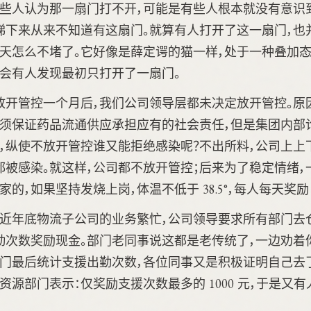
有些人认为那一扇门打不开，可能是有些人根本就没有意识
梯下来从来不知道有这扇门。就算有人打开了这一扇门，也
今天怎么不堵了。它好像是薛定谔的猫一样，处于一种叠加态
就会有人发现最初只打开了一扇门。
放开管控一个月后，我们公司领导层都未决定放开管控。原
必须保证药品流通供应承担应有的社会责任，但是集团内部
此，纵使不放开管控谁又能拒绝感染呢？不出所料，公司上上
都被感染。就这样，公司都不放开管控；后来为了稳定情绪，
的，如果坚持发烧上岗，体温不低于 38.5°，每人每天奖励 1
临近年底物流子公司的业务繁忙，公司领导要求所有部门去
勤次数奖励现金。部门老同事说这都是老传统了，一边劝着
部门最后统计支援出勤次数，各位同事又是积极证明自己去
资源部门表示：仅奖励支援次数最多的 1000 元，于是又