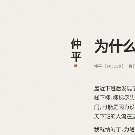
为什
仲平
仲平 (zopiya)
癸
最近下班后发现
梯下楼。楼梯尽
门，可能是因为
天下班的人流在
我就纳闷了，为