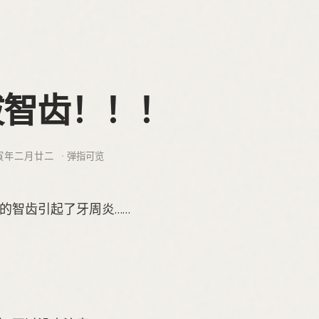
拔智齿！！！
寅年二月廿二
弹指可览
的智齿引起了牙周炎……