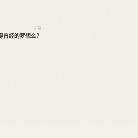
后篇
得曾经的梦想么？