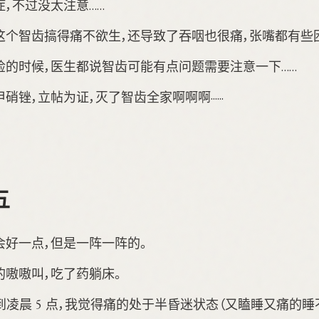
，不过没太注意……
这个智齿搞得痛不欲生，还导致了吞咽也很痛，张嘴都有些
检的时候，医生都说智齿可能有点问题需要注意一下……
锉，立帖为证，灭了智齿全家啊啊啊······
五
会好一点，但是一阵一阵的。
嗷嗷叫，吃了药躺床。
躺到凌晨 5 点，我觉得痛的处于半昏迷状态（又瞌睡又痛的睡