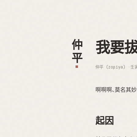
我要
仲平
仲平 (zopiya)
壬
啊啊啊、莫名其妙
起因