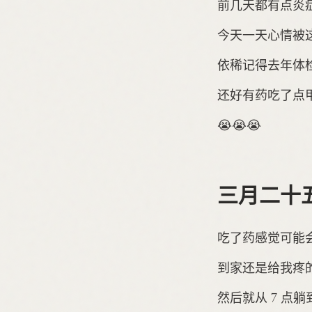
前几天都有点炎症
今天一天心情被
依稀记得去年体
还好有药吃了点甲硝
😭😭😭
三月二十
吃了药感觉可能
到家还是给我疼的
然后就从 7 点