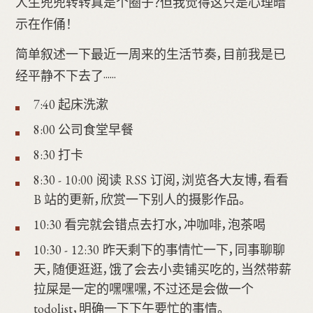
人生兜兜转转真是个圈子？但我觉得这只是心理暗
示在作俑！
简单叙述一下最近一周来的生活节奏，目前我是已
经平静不下去了······
7:40 起床洗漱
8:00 公司食堂早餐
8:30 打卡
8:30 - 10:00 阅读 RSS 订阅，浏览各大友博，看看
B 站的更新，欣赏一下别人的摄影作品。
10:30 看完就会错点去打水，冲咖啡，泡茶喝
10:30 - 12:30 昨天剩下的事情忙一下，同事聊聊
天，随便逛逛，饿了会去小卖铺买吃的，当然带薪
拉屎是一定的嘿嘿嘿，不过还是会做一个
todolist，明确一下下午要忙的事情。